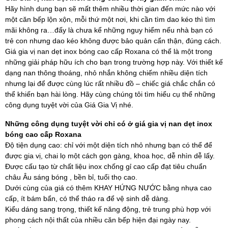
Hãy hình dung bạn sẽ mất thêm nhiều thời gian đến mức nào với
một căn bếp lộn xộn, mỗi thứ một nơi, khi cần tìm dao kéo thì tìm
mãi không ra…đấy là chưa kể những nguy hiểm nếu nhà bạn có
trẻ con nhưng dao kéo không được bảo quản cẩn thận, đúng cách.
Giá gia vị nan dẹt inox bóng cao cấp Roxana có thể là một trong
những giải pháp hữu ích cho bạn trong trường hợp này. Với thiết kế
dạng nan thông thoáng, nhỏ nhắn không chiếm nhiều diện tích
nhưng lại để được cùng lúc rất nhiều đồ – chiếc giá chắc chắn có
thể khiến bạn hài lòng. Hãy cùng chúng tôi tìm hiểu cụ thể những
công dụng tuyệt vời của Giá Gia Vị nhé.
Những công dụng tuyệt vời chỉ có ở giá gia vị nan dẹt inox
bóng cao cấp Roxana
Độ tiện dụng cao: chỉ với một diện tích nhỏ nhưng bạn có thể để
được gia vị, chai lọ một cách gọn gàng, khoa học, dễ nhìn dễ lấy.
Được cấu tạo từ chất liệu inox chống gỉ cao cấp đạt tiêu chuẩn
châu Âu sáng bóng , bền bỉ, tuổi thọ cao.
Dưới cùng của giá có thêm KHAY HỨNG NƯỚC bằng nhựa cao
cấp, ít bám bẩn, có thể tháo ra để vệ sinh dễ dàng.
Kiểu dáng sang trọng, thiết kế năng động, trẻ trung phù hợp với
phong cách nội thất của nhiều căn bếp hiện đại ngày nay.