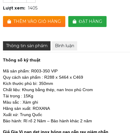
Lượt xem:
1405
THÊM VÀO GIỎ HÀNG
ĐẶT HÀNG
Thông tin sản phẩm
Bình luận
Thông số kỹ thuật
Mã sản phẩm: R003-350 VIP
Quy cách sản phẩm : R288 x S464 x C469
Kích thước phủ bì: 350mm
Chất liệu: Khung bằng thép, nan Inox phủ Crom
Tải trọng : 15Kg
Màu sắc : Xám ghi
Hãng sản xuất: ROXANA
Xuất xứ: Trung Quốc
Bảo hành: Rỉ rổ 2 Năm – Bảo hành khác 2 năm
Giá Gia Vị nan dẹt inox bóng cao cấp ray giảm chấn