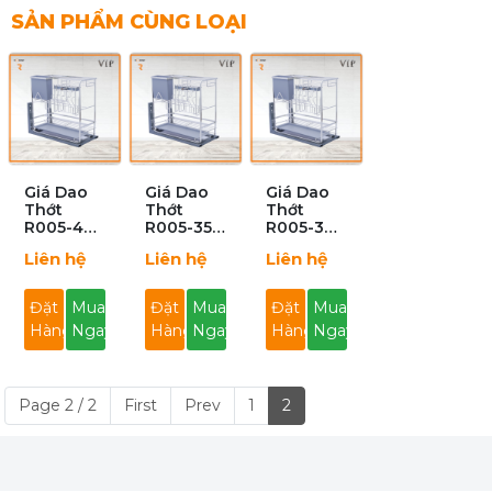
SẢN PHẨM CÙNG LOẠI
Giá Dao
Giá Dao
Giá Dao
Thớt
Thớt
Thớt
R005-400
R005-350
R005-300
VIP
VIP
VIP
Liên hệ
Liên hệ
Liên hệ
Đặt
Mua
Đặt
Mua
Đặt
Mua
Hàng
Ngay
Hàng
Ngay
Hàng
Ngay
Page 2 / 2
First
Prev
1
2