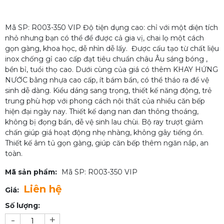
Mã SP: R003-350 VIP Độ tiện dụng cao: chỉ với một diện tích
nhỏ nhưng bạn có thể để được cả gia vị, chai lọ một cách
gọn gàng, khoa học, dễ nhìn dễ lấy. Được cấu tạo từ chất liệu
inox chống gỉ cao cấp đạt tiêu chuẩn châu Âu sáng bóng ,
bền bỉ, tuổi thọ cao. Dưới cùng của giá có thêm KHAY HỨNG
NƯỚC bằng nhựa cao cấp, ít bám bẩn, có thể tháo ra để vệ
sinh dễ dàng. Kiểu dáng sang trọng, thiết kế năng động, trẻ
trung phù hợp với phong cách nội thất của nhiều căn bếp
hiện đại ngày nay. Thiết kế dạng nan đan thông thoáng,
không bị đọng bẩn, dễ vệ sinh lau chùi. Bộ ray trượt giảm
chấn giúp giá hoạt động nhẹ nhàng, không gây tiếng ồn.
Thiết kế âm tủ gọn gàng, giúp căn bếp thêm ngăn nắp, an
toàn.
Mã sản phẩm:
Mã SP: R003-350 VIP
Liên hệ
Giá:
Số lượng:
-
+