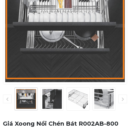
Giá Xoong Nồi Chén Bát R002AB-800