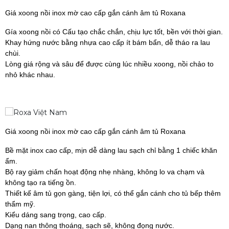
Giá xoong nồi inox mờ cao cấp gắn cánh âm tủ Roxana
Gía xoong nồi có Cấu tạo chắc chắn, chịu lực tốt, bền với thời gian.
Khay hứng nước bằng nhựa cao cấp ít bám bẩn, dễ tháo ra lau
chùi.
Lòng giá rộng và sâu để được cùng lúc nhiều xoong, nồi chảo to
nhỏ khác nhau.
Giá xoong nồi inox mờ cao cấp gắn cánh âm tủ Roxana
Bề mặt inox cao cấp, mịn dễ dàng lau sạch chỉ bằng 1 chiếc khăn
ẩm.
Bộ ray giảm chấn hoạt động nhẹ nhàng, không lo va chạm và
không tạo ra tiếng ồn.
Thiết kế âm tủ gọn gàng, tiện lợi, có thể gắn cánh cho tủ bếp thêm
thẩm mỹ.
Kiểu dáng sang trọng, cao cấp.
Dạng nan thông thoáng, sạch sẽ, không đọng nước.