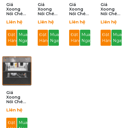
Giá
Giá
Giá
Giá
Xoong
Xoong
Xoong
Xoong
Nồi Chén
Nồi Chén
Nồi Chén
Nồi Chén
Bát
Bát
Bát
Bát
Liên hệ
Liên hệ
Liên hệ
Liên hệ
R001AB-
R001AB-
R001AB-
R002AB-
700
800
900
700 VIP
Đặt
Mua
Đặt
Mua
Đặt
Mua
Đặt
Mua
Hàng
Ngay
Hàng
Ngay
Hàng
Ngay
Hàng
Ngay
Giá
Xoong
Nồi Chén
Bát
Liên hệ
R002AB-
900 VIP
Đặt
Mua