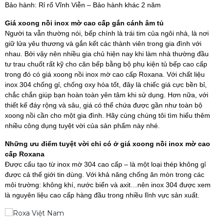
Bảo hành: Rỉ rổ Vĩnh Viễn – Bảo hành khác 2 năm
Giá xoong nồi inox mờ cao cấp gắn cánh âm tủ
Người ta vẫn thường nói, bếp chính là trái tim của ngôi nhà, là nơi
giữ lửa yêu thương và gắn kết các thành viên trong gia đình với
nhau. Bởi vậy nên nhiều gia chủ hiện nay khi làm nhà thường đầu
tư trau chuốt rất kỹ cho căn bếp bằng bộ phụ kiện tủ bếp cao cấp
trong đó có giá xoong nồi inox mờ cao cấp Roxana. Với chất liệu
inox 304 chống gỉ, chống oxy hóa tốt, đây là chiếc giá cực bền bỉ,
chắc chắn giúp bạn hoàn toàn yên tâm khi sử dụng. Hơn nữa, với
thiết kế đáy rộng và sâu, giá có thể chứa được gần như toàn bộ
xoong nồi cần cho một gia đình. Hãy cùng chúng tôi tìm hiểu thêm
nhiều công dụng tuyệt vời của sản phẩm này nhé.
Những ưu điểm tuyệt vời chỉ có ở giá xoong nồi inox mờ cao
cấp Roxana
Được cấu tạo từ inox mờ 304 cao cấp – là một loại thép không gỉ
được cả thế giới tin dùng. Với khả năng chống ăn mòn trong các
môi trường: không khí, nước biển và axit…nên inox 304 được xem
là nguyên liệu cao cấp hàng đầu trong nhiều lĩnh vực sản xuất.