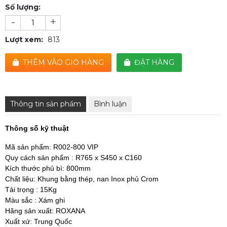
Số lượng:
-
+
Lượt xem:
813
THÊM VÀO GIỎ HÀNG
ĐẶT HÀNG
Thông tin sản phẩm
Bình luận
Thông số kỹ thuật
Mã sản phẩm: R002-800 VIP
Quy cách sản phẩm : R765 x S450 x C160
Kích thước phủ bì: 800mm
Chất liệu: Khung bằng thép, nan Inox phủ Crom
Tải trọng : 15Kg
Màu sắc : Xám ghi
Hãng sản xuất: ROXANA
Xuất xứ: Trung Quốc