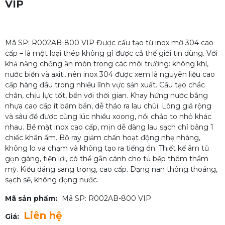
VIP
Mã SP: R002AB-800 VIP Được cấu tạo từ inox mờ 304 cao
cấp – là một loại thép không gỉ được cả thế giới tin dùng. Với
khả năng chống ăn mòn trong các môi trường: không khí,
nước biển và axit…nên inox 304 được xem là nguyên liệu cao
cấp hàng đầu trong nhiều lĩnh vực sản xuất. Cấu tạo chắc
chắn, chịu lực tốt, bền với thời gian. Khay hứng nước bằng
nhựa cao cấp ít bám bẩn, dễ tháo ra lau chùi. Lòng giá rộng
và sâu để được cùng lúc nhiều xoong, nồi chảo to nhỏ khác
nhau. Bề mặt inox cao cấp, mịn dễ dàng lau sạch chỉ bằng 1
chiếc khăn ẩm. Bộ ray giảm chấn hoạt động nhẹ nhàng,
không lo va chạm và không tạo ra tiếng ồn. Thiết kế âm tủ
gọn gàng, tiện lợi, có thể gắn cánh cho tủ bếp thêm thẩm
mỹ. Kiểu dáng sang trọng, cao cấp. Dạng nan thông thoáng,
sạch sẽ, không đọng nước.
Mã sản phẩm:
Mã SP: R002AB-800 VIP
Liên hệ
Giá: